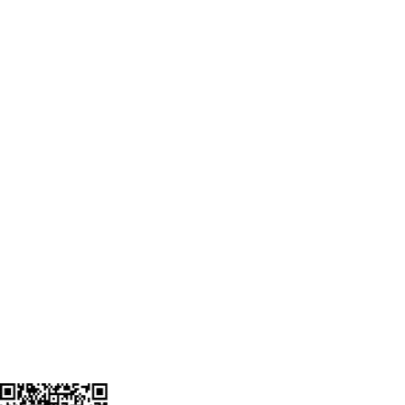
Bağlantılar
Hesabım
Siparişlerim
Kargo Takip
Gizlilik Politikası
Üyelik Sözleşmesi
Mesafeli Satış Sözleşmesi
Bayi Eczane Sözleşmesi
Kurumsal
Hakkımızda
Neden Eylül Pharma?
Ecza Depoları
Blog
İletişim
ETBIS Kaydı