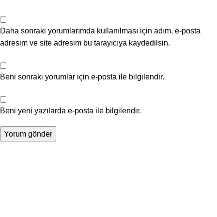
Daha sonraki yorumlarımda kullanılması için adım, e-posta
adresim ve site adresim bu tarayıcıya kaydedilsin.
Beni sonraki yorumlar için e-posta ile bilgilendir.
Beni yeni yazılarda e-posta ile bilgilendir.
Eylül Pharma, doğadan ilham alarak ürettiği, hayvanlar
üzerinde test edilmeyen doğal ürünleriyle eczacılara ve sizlere
hizmet sunar. Türkiye genelindeki 180’den fazla bayimizle
yanınızdayız. Sağlıkta güven ve doğallık için doğru adres!