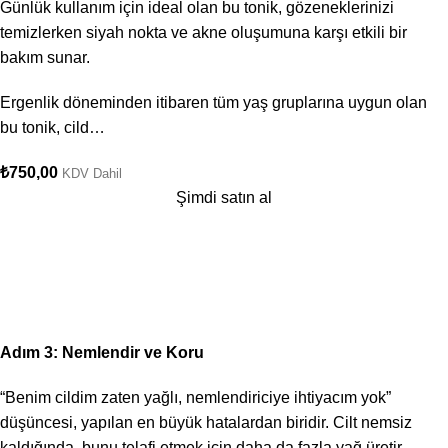
Günlük kullanım için ideal olan bu tonik, gözeneklerinizi
temizlerken siyah nokta ve akne oluşumuna karşı etkili bir
bakım sunar.
Ergenlik döneminden itibaren tüm yaş gruplarına uygun olan
bu tonik, cild…
₺
750,00
KDV Dahil
Şimdi satın al
Adım 3: Nemlendir ve Koru
“Benim cildim zaten yağlı, nemlendiriciye ihtiyacım yok”
düşüncesi, yapılan en büyük hatalardan biridir. Cilt nemsiz
kaldığında, bunu telafi etmek için daha da fazla yağ üretir.