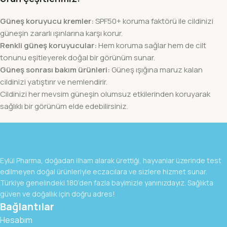
Güneş koruyucu kremler:
SPF50+ koruma faktörü ile cildinizi
güneşin zararlı ışınlarına karşı korur.
Renkli güneş koruyucular:
Hem koruma sağlar hem de cilt
tonunu eşitleyerek doğal bir görünüm sunar.
Güneş sonrası bakım ürünleri:
Güneş ışığına maruz kalan
cildinizi yatıştırır ve nemlendirir.
Cildinizi her mevsim güneşin olumsuz etkilerinden koruyarak
sağlıklı bir görünüm elde edebilirsiniz.
Eylül Pharma, doğadan ilham alarak ürettiği, hayvanlar üzerinde test
edilmeyen doğal ürünleriyle eczacılara ve sizlere hizmet sunar.
Türkiye genelindeki 180’den fazla bayimizle yanınızdayız. Sağlıkta
güven ve doğallık için doğru adres!
Bağlantılar
Hesabım