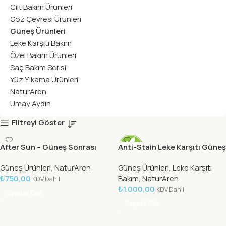
Cilt Bakım Ürünleri
Göz Çevresi Ürünleri
Güneş Ürünleri
Leke Karşıtı Bakım
Özel Bakım Ürünleri
Saç Bakım Serisi
Yüz Yıkama Ürünleri
NaturAren
Umay Aydın
Filtreyi Göster
After Sun – Güneş Sonrası
Anti-Stain Leke Karşıtı Güneş
Bakım Jeli 150 ML
Kremi SPF 50+ 50 ML
Güneş Ürünleri
,
NaturAren
Güneş Ürünleri
,
Leke Karşıtı
₺
750,00
Bakım
,
NaturAren
KDV Dahil
₺
1.000,00
KDV Dahil
Sepete Ekle
Sepete Ekle