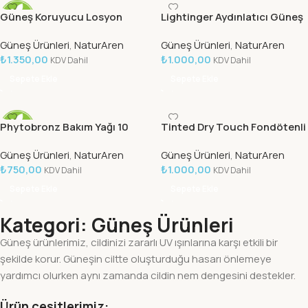
Güneş Koruyucu Losyon
Lightinger Aydınlatıcı Güneş
(Aile Boyu) SPF 50+ 125 ML
Kremi SPF 50+ 50 ML
Güneş Ürünleri
,
NaturAren
Güneş Ürünleri
,
NaturAren
₺
1.350,00
₺
1.000,00
KDV Dahil
KDV Dahil
Sepete Ekle
Sepete Ekle
Phytobronz Bakım Yağı 10
Tinted Dry Touch Fondötenli
SPF 100 ml
BB Güneş Kremi SPF 50+ 50
Güneş Ürünleri
,
NaturAren
Güneş Ürünleri
,
NaturAren
ML
₺
750,00
₺
1.000,00
KDV Dahil
KDV Dahil
Sepete Ekle
Sepete Ekle
Kategori: Güneş Ürünleri
Güneş ürünlerimiz, cildinizi zararlı UV ışınlarına karşı etkili bir
şekilde korur. Güneşin ciltte oluşturduğu hasarı önlemeye
yardımcı olurken aynı zamanda cildin nem dengesini destekler.
Ürün çeşitlerimiz: