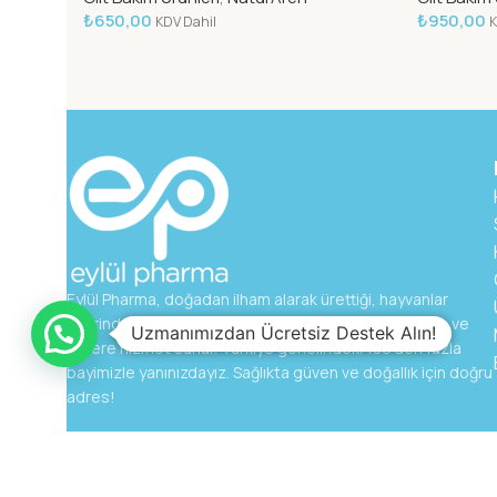
₺
650,00
₺
950,00
KDV Dahil
K
Eylül Pharma, doğadan ilham alarak ürettiği, hayvanlar
üzerinde test edilmeyen doğal ürünleriyle eczacılara ve
Uzmanımızdan Ücretsiz Destek Alın!
sizlere hizmet sunar. Türkiye genelindeki 180’den fazla
bayimizle yanınızdayız. Sağlıkta güven ve doğallık için doğru
adres!
Eylül Pharma
© 2026. - Tüm hakkı saklıdır.
Üyelik Sözleşme