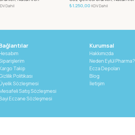
₺
1.250,00
DV Dahil
KDV Dahil
Bağlantılar
Kurumsal
Hesabım
Hakkımızda
Siparişlerim
Neden Eylül Pharma?
Kargo Takip
Ecza Depoları
Gizlilik Politikası
Blog
Üyelik Sözleşmesi
İletişim
Mesafeli Satış Sözleşmesi
Bayi Eczane Sözleşmesi
si
Mesafeli Satış Sözleşmesi
KVKK
Bayi Eczane Sözleşmesi