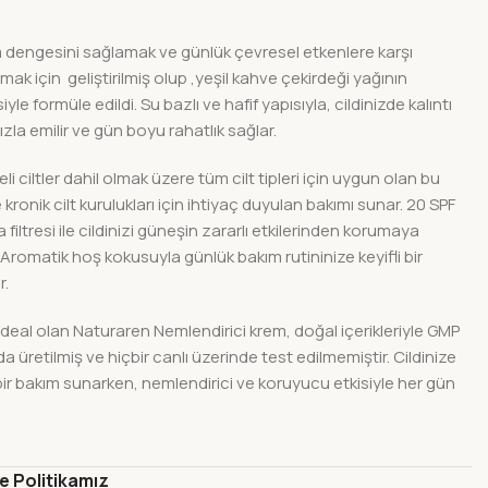
m dengesini sağlamak ve günlük çevresel etkenlere karşı
k için geliştirilmiş olup ,yeşil kahve çekirdeği yağının
yle formüle edildi. Su bazlı ve hafif yapısıyla, cildinizde kalıntı
la emilir ve gün boyu rahatlık sağlar.
li ciltler dahil olmak üzere tüm cilt tipleri için uygun olan bu
e kronik cilt kurulukları için ihtiyaç duyulan bakımı sunar. 20 SPF
iltresi ile cildinizi güneşin zararlı etkilerinden korumaya
 Aromatik hoş kokusuyla günlük bakım rutininize keyifli bir
r.
 ideal olan Naturaren Nemlendirici krem, doğal içerikleriyle GMP
a üretilmiş ve hiçbir canlı üzerinde test edilmemiştir. Cildinize
i bir bakım sunarken, nemlendirici ve koruyucu etkisiyle her gün
de Politikamız