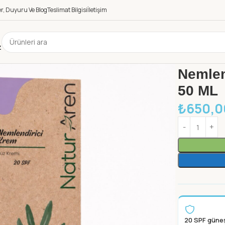
r, Duyuru Ve Blog
Teslimat Bilgisi
İletişim
z
Ana Sayfa
N
Nemlen
50 ML
₺
650,0
20 SPF güne