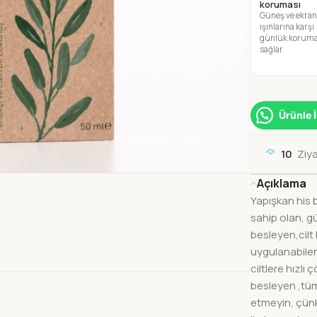
koruması
Güneş ve ekra
ışınlarına karşı
günlük korum
sağlar
Ürünle 
10
Ziya
Açıklama
Yapışkan his 
sahip olan, gün
besleyen,cilt
uygulanabilen,
ciltlere hızl
besleyen ,tüm
etmeyin, çünk