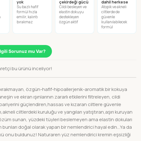
yok
çekirdeği gücü
dahil herkese
n
Su bazlı hafif
Cildi besleyen ve
Atopik ve akneli
formül hızla
elastin dokuyu
ciltlerde de
a
emilir, kalıntı
destekleyen
güvenle
bırakmaz
özgün aktif
kullanılabilecek
formül
İlgili Sorunuz mu Var?
retçi bu ürünü inceliyor!
bırakmayan, özgün-hafif-hipoallerjenik-aromatik bir kokuya
eşin ve ekran ışınlarının zararlı etkilerini filtreleyen, cildi
 bariyerini güçlendiren,hassas ve kızaran ciltlere güvenle
akneli ciltlerdeki kuruluğu ve yangıları yatıştıran,aşırı kuruyan
ı çözüm sunan, yüzdeki tüyleri beslemeyen ama elastin dokuları
 bunları doğal olarak yapan bir nemlendirici hayal edin…Ya da
ü onu buldunuz! Naturaren yüz nemlendirici kremin eşsizliği