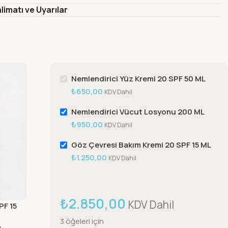
limatı ve Uyarılar
Nemlendirici Yüz Kremi 20 SPF 50 ML
₺
650,00
KDV Dahil
Nemlendirici Vücut Losyonu 200 ML
₺
950,00
KDV Dahil
Göz Çevresi Bakım Kremi 20 SPF 15 ML
₺
1.250,00
KDV Dahil
₺
2.850,00
KDV Dahil
PF 15
3 öğeleri için
n