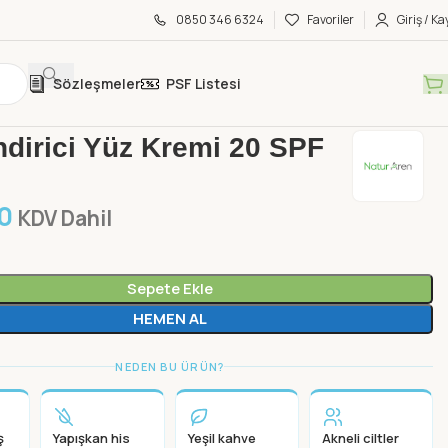
0850 346 6324
Favoriler
Giriş / Ka
Sözleşmeler
PSF Listesi
aturAren
Nemlendirici Yüz Kremi 20 SPF 50 ML
dirici Yüz Kremi 20 SPF
0
KDV Dahil
Sepete Ekle
HEMEN AL
NEDEN BU ÜRÜN?
ş
Yapışkan his
Yeşil kahve
Akneli ciltler