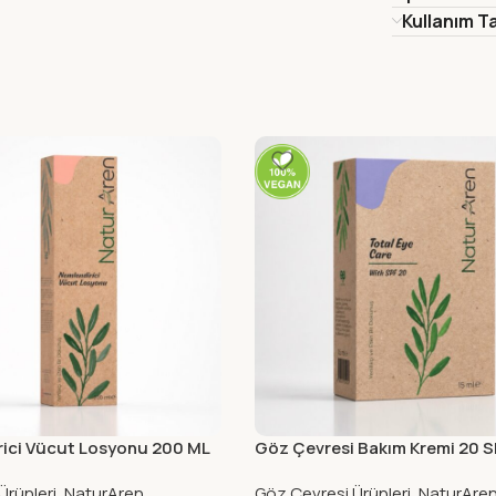
Kullanım Ta
ici Vücut Losyonu 200 ML
Göz Çevresi Bakım Kremi 20 S
ML
Ürünleri
,
NaturAren
Göz Çevresi Ürünleri
,
NaturAre