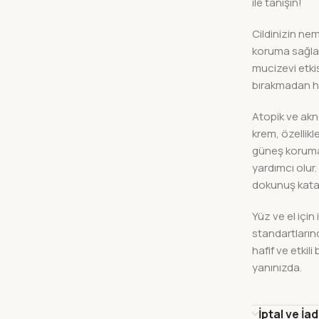
ile tanışın!
Cildinizin ne
koruma sağlama
mucizevi etkisi
bırakmadan hız
Atopik ve akne
krem, özellikl
güneş koruma f
yardımcı olur.
dokunuş kata
Yüz ve el için
standartlarınd
hafif ve etkil
yanınızda.
İptal ve İa