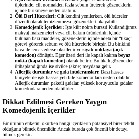
tiplerinde, cilt normalden fazla sebum üreterek gözeneklerin
içinde birikmeye neden olabilir.
Ölü Deri Hücreleri:
Cilt kendini yenilerken, ölü hücreler
düzenli olarak temizlenmezse gözenekleri tıkayabilir.
Komedojenik İçerikler:
İşte kilit nokta burası! Kullandığımız
makyaj malzemeleri veya cilt bakım ürünlerinin içinde
bulunan bazı maddeler, gözeneklerin içinde adeta bir “tıkaç”
görevi görerek sebum ve ölü hücrelerle birleşir. Bu birikinti
hava ile temas ederse oksitlenir ve
siyah noktaya (açık
komedon)
dönüşür. Eğer üzeri deri ile kapalı kalırsa
beyaz
nokta (kapalı komedon)
olarak belirir. Bu tıkalı gözenekler
iltihaplandığında ise sivilce (akne) meydana gelir.
Allerjik durumlar ve gıda intoleransları:
Bazı hassas
bünyelerde ışık hassasiyeti bile komedonlara neden olabilir.
Allerjik durumlar, paketli gıdalar, yüksek koruyuculu gıdalar
komedonlara neden olabilirler.
Dikkat Edilmesi Gereken Yaygın
Komedojenik İçerikler
Bir ürünün etiketini okurken hangi içeriklerin potansiyel birer tehdit
olduğunu bilmek önemlidir. Ancak burada çok önemli bir detayı
bilmek gerekir: