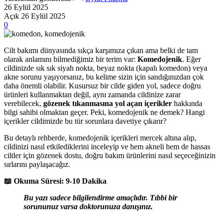
26 Eylül 2025
Açık 26 Eylül 2025
0
Cilt bakımı dünyasında sıkça karşımıza çıkan ama belki de tam
olarak anlamını bilmediğimiz bir terim var:
Komedojenik
. Eğer
cildinizde sık sık siyah nokta, beyaz nokta (kapalı komedon) veya
akne sorunu yaşıyorsanız, bu kelime sizin için sandığınızdan çok
daha önemli olabilir. Kusursuz bir cilde giden yol, sadece doğru
ürünleri kullanmaktan değil, aynı zamanda cildinize zarar
verebilecek,
gözenek tıkanmasına yol açan içerikler
hakkında
bilgi sahibi olmaktan geçer. Peki, komedojenik ne demek? Hangi
içerikler cildimizde bu tür sorunlara davetiye çıkarır?
Bu detaylı rehberde, komedojenik içerikleri mercek altına alıp,
cildinizi nasıl etkilediklerini inceleyip ve hem akneli hem de hassas
ciltler için gözenek dostu, doğru bakım ürünlerini nasıl seçeceğinizin
sırlarını paylaşacağız.
📖 Okuma Süresi: 9-10 Dakika
Bu yazı sadece bilgilendirme amaçlıdır. Tıbbi bir
sorununuz varsa doktorunuza danışınız.