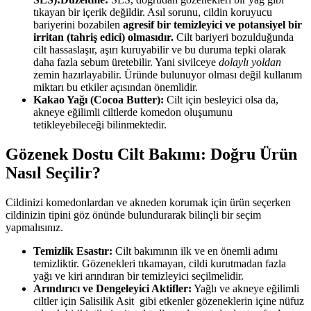
tıkayan bir içerik değildir. Asıl sorunu, cildin koruyucu
bariyerini bozabilen
agresif bir temizleyici ve potansiyel bir
irritan (tahriş edici) olmasıdır.
Cilt bariyeri bozulduğunda
cilt hassaslaşır, aşırı kuruyabilir ve bu duruma tepki olarak
daha fazla sebum üretebilir. Yani sivilceye
dolaylı yoldan
zemin hazırlayabilir. Üründe bulunuyor olması değil kullanım
miktarı bu etkiler açısından önemlidir.
Kakao Yağı (Cocoa Butter):
Cilt için besleyici olsa da,
akneye eğilimli ciltlerde komedon oluşumunu
tetikleyebileceği bilinmektedir.
Gözenek Dostu Cilt Bakımı: Doğru Ürün
Nasıl Seçilir?
Cildinizi komedonlardan ve akneden korumak için ürün seçerken
cildinizin tipini göz önünde bulundurarak bilinçli bir seçim
yapmalısınız.
Temizlik Esastır:
Cilt bakımının ilk ve en önemli adımı
temizliktir. Gözenekleri tıkamayan, cildi kurutmadan fazla
yağı ve kiri arındıran bir temizleyici seçilmelidir.
Arındırıcı ve Dengeleyici Aktifler:
Yağlı ve akneye eğilimli
ciltler için Salisilik Asit gibi etkenler gözeneklerin içine nüfuz