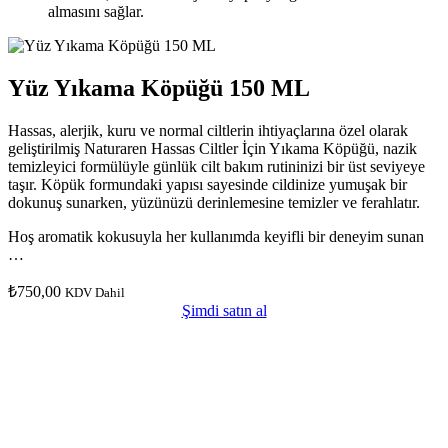
almasını sağlar.
Yüz Yıkama Köpüğü 150 ML
Hassas, alerjik, kuru ve normal ciltlerin ihtiyaçlarına özel olarak
geliştirilmiş Naturaren Hassas Ciltler İçin Yıkama Köpüğü, nazik
temizleyici formülüyle günlük cilt bakım rutininizi bir üst seviyeye
taşır. Köpük formundaki yapısı sayesinde cildinize yumuşak bir
dokunuş sunarken, yüzünüzü derinlemesine temizler ve ferahlatır.
Hoş aromatik kokusuyla her kullanımda keyifli bir deneyim sunan
…
₺
750,00
KDV Dahil
Şimdi satın al