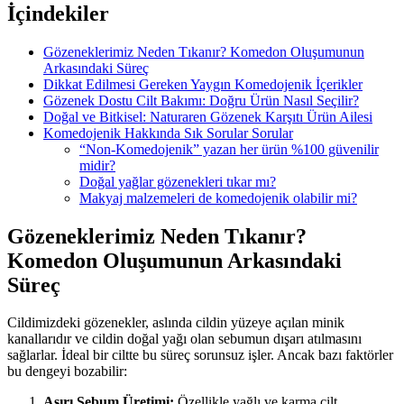
İçindekiler
Gözeneklerimiz Neden Tıkanır? Komedon Oluşumunun
Arkasındaki Süreç
Dikkat Edilmesi Gereken Yaygın Komedojenik İçerikler
Gözenek Dostu Cilt Bakımı: Doğru Ürün Nasıl Seçilir?
Doğal ve Bitkisel: Naturaren Gözenek Karşıtı Ürün Ailesi
Komedojenik Hakkında Sık Sorular Sorular
“Non-Komedojenik” yazan her ürün %100 güvenilir
midir?
Doğal yağlar gözenekleri tıkar mı?
Makyaj malzemeleri de komedojenik olabilir mi?
Gözeneklerimiz Neden Tıkanır?
Komedon Oluşumunun Arkasındaki
Süreç
Cildimizdeki gözenekler, aslında cildin yüzeye açılan minik
kanallarıdır ve cildin doğal yağı olan sebumun dışarı atılmasını
sağlarlar. İdeal bir ciltte bu süreç sorunsuz işler. Ancak bazı faktörler
bu dengeyi bozabilir:
Aşırı Sebum Üretimi:
Özellikle yağlı ve karma cilt