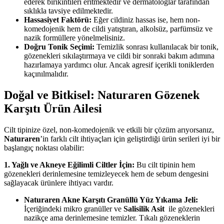
ederek birikintileri eritmektedir ve dermatologlar tarafından
sıklıkla tavsiye edilmektedir.
Hassasiyet Faktörü:
Eğer cildiniz hassas ise, hem non-
komedojenik hem de cildi yatıştıran, alkolsüz, parfümsüz ve
nazik formüllere yönelmelisiniz.
Doğru Tonik Seçimi:
Temizlik sonrası kullanılacak bir tonik,
gözenekleri sıkılaştırmaya ve cildi bir sonraki bakım adımına
hazırlamaya yardımcı olur. Ancak agresif içerikli toniklerden
kaçınılmalıdır.
Doğal ve Bitkisel: Naturaren Gözenek
Karşıtı Ürün Ailesi
Cilt tipinize özel, non-komedojenik ve etkili bir çözüm arıyorsanız,
Naturaren
’in farklı cilt ihtiyaçları için geliştirdiği ürün serileri iyi bir
başlangıç noktası olabilir:
1. Yağlı ve Akneye Eğilimli Ciltler İçin:
Bu cilt tipinin hem
gözenekleri derinlemesine temizleyecek hem de sebum dengesini
sağlayacak ürünlere ihtiyacı vardır.
Naturaren Akne Karşıtı Granüllü Yüz Yıkama Jeli:
İçeriğindeki mikro granüller ve
Salisilik Asit
ile gözenekleri
nazikçe ama derinlemesine temizler. Tıkalı gözeneklerin