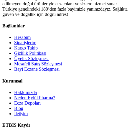
edilmeyen doğal ürünleriyle eczacılara ve sizlere hizmet sunar.
Türkiye genelindeki 180’den fazla bayimizle yanınızdayız. Sağlıkta
güven ve doğallık için doğru adres!
Bağlantılar
Hesabım
Siparişlerim
Kargo Takip
Gizlilik Politikası
Üyelik Sözleşmesi
Mesafeli Satış Sözleşmesi
Bayi Eczane Sözleşmesi
Kurumsal
Hakkımızda
Neden Eylül Pharma?
Ecza Depoları
Blog
İletişim
ETBIS Kaydı