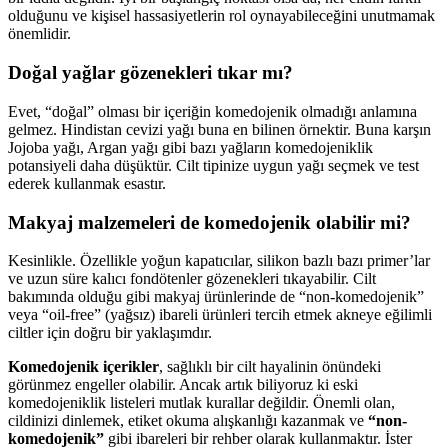
olduğunu ve kişisel hassasiyetlerin rol oynayabileceğini unutmamak
önemlidir.
Doğal yağlar gözenekleri tıkar mı?
Evet, “doğal” olması bir içeriğin komedojenik olmadığı anlamına
gelmez. Hindistan cevizi yağı buna en bilinen örnektir. Buna karşın
Jojoba yağı, Argan yağı gibi bazı yağların komedojeniklik
potansiyeli daha düşüktür. Cilt tipinize uygun yağı seçmek ve test
ederek kullanmak esastır.
Makyaj malzemeleri de komedojenik olabilir mi?
Kesinlikle. Özellikle yoğun kapatıcılar, silikon bazlı bazı primer’lar
ve uzun süre kalıcı fondötenler gözenekleri tıkayabilir. Cilt
bakımında olduğu gibi makyaj ürünlerinde de “non-komedojenik”
veya “oil-free” (yağsız) ibareli ürünleri tercih etmek akneye eğilimli
ciltler için doğru bir yaklaşımdır.
Komedojenik içerikler
, sağlıklı bir cilt hayalinin önündeki
görünmez engeller olabilir. Ancak artık biliyoruz ki eski
komedojeniklik listeleri mutlak kurallar değildir. Önemli olan,
cildinizi dinlemek, etiket okuma alışkanlığı kazanmak ve
“non-
komedojenik”
gibi ibareleri bir rehber olarak kullanmaktır. İster