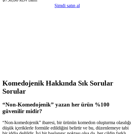
KDV Dahil
Şimdi satın al
Komedojenik Hakkında Sık Sorular
Sorular
“Non-Komedojenik” yazan her ürün %100
güvenilir midir?
“Non-komedojenik” ibaresi, bir ürünün komedon oluşturma olasılığı
düşük içeriklerle formüle edildiğini belirtir ve bu, düzenlemeye tabi
bir iddia değildir. İyi bir başlangıç noktası olsa da, her cildin farklı