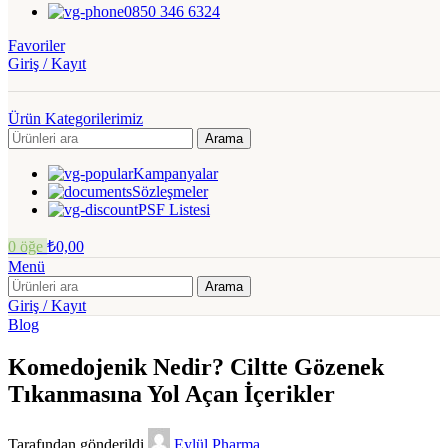
0850 346 6324
Favoriler
Giriş / Kayıt
Ürün Kategorilerimiz
Arama
Kampanyalar
Sözleşmeler
PSF Listesi
0
öğe
₺
0,00
Menü
Arama
Giriş / Kayıt
Blog
Komedojenik Nedir? Ciltte Gözenek
Tıkanmasına Yol Açan İçerikler
Tarafından gönderildi
Eylül Pharma