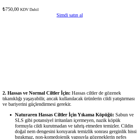
₺
750,00
KDV Dahil
Şimdi satın al
2. Hassas ve Normal Ciltler İçin:
Hassas ciltler de gözenek
tıkanıklığı yaşayabilir, ancak kullanılacak ürünlerin cildi yatıştırması
ve bariyerini güçlendirmesi gerekir.
Naturaren Hassas Ciltler İçin Yıkama Köpüğü:
Sabun ve
SLS gibi potansiyel irritanları içermeyen, nazik köpük
formuyla cildi kurutmadan ve tahriş etmeden temizler. Cildin
doğal nem dengesini koruyarak temizlik sonrası gerginlik hissi
bırakmaz, non-komedojenik yapısıyla gözeneklerin nefes