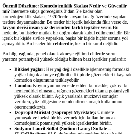
Önemli Düzeltme: Komedojeniklik Skalası Nedir ve Güvenilir
mi?
İnternette sıkça göreceğiniz 0’dan 5’e kadar olan
komedojeniklik skalası, 1970’lerde tavşan kulağı üzerinde yapılan
testlere dayanmaktadır. Bu testler bir içerik hakkında fikir verse de,
tavşan derisi insan yüz derisinden farklı tepkiler verir.
Bu
nedenle, bu listeler mutlak bir doğru olarak kabul edilmemelidir. Bir
içerik bir kişide sivilce yaparken, başka bir kişide hiçbir soruna yol
açmayabilir. Bu listeler bir
rehberdir
, kesin bir kural değildir.
Bu bilgi ışığında, genel olarak akneye eğilimli ciltlerde sorun
yaratma potansiyeli yüksek olduğu bilinen bazı içerikler şunlardır:
Bitkisel yağlar:
Her yağ değil özellikle işlenmemiş formdaki
yağlar birçok akneye eğilimli cilt tipinde gözenekleri tıkayarak
komedon oluşumunu tetikleyebilir.
Lanolin:
Koyun yününden elde edilen bu madde, çok iyi bir
nemlendirici olmasına rağmen gözenekleri tıkama potansiyeli
yüksek olarak bilinir. Açık yaralarda mucizevi sonuçlar
verirken, yüz bölgesinde nemlendirme amaçlı kullanımını
önermemekteyiz.
İzopropil Miristat (Isopropyl Myristate):
Ürünlere
yumuşak ve ipeksi bir his vermek için kullanılır ancak
komedojenik potansiyeli yüksek içeriklerden biridir.
Sodyum Lauril Sülfat (Sodium Lauryl Sulfate –
SLS):Düzeltme:
SLS, doğrudan gözenekleri bir yağ gibi