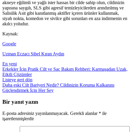
akneye eğilimli ve yağlı ister hassas bir cilde sahip olun, cildinizin
yapısına saygılı, SLS gibi agresif temizleyicilerden arındırılmış ve
Salisilik Asit gibi kanıtlanmış aktifler içeren ürünler kullanmak,
siyah nokta, komedon ve sivilce gibi sorunları en aza indirmenin en
akılcı yoludur.
Kaynak:
Google
Uzman Eczacı Sibel Kıran Aydın
En yeni
Erkekler İçin Pratik Cilt ve Saç Bakım Rehberi: Karmaşadan Uzak,
Etkili Çözümler
Listeye geri dön
Daha eski
Cilt Bariyeri Nedir? Cildinizin Koruma Kalkanını
Güçlendirmek İçin Her Şey
Bir yanıt yazın
E-posta adresiniz yayınlanmayacak.
Gerekli alanlar
*
ile
işaretlenmişlerdir