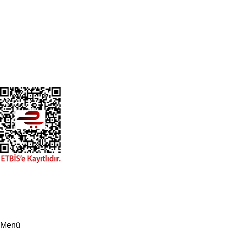
Hakkımızda
Neden Eylül Pharma?
Ecza Depoları
Blog
İletişim
ETBIS Kaydı
Eylül Pharma
© 2026. - Tüm hakkı saklıdır.
ÜYELIK SÖZLEŞMESI
MESAFELI SATIŞ SÖZLEŞMESI
KVKK
BAYI ECZANE SÖZLEŞMESI
Menü