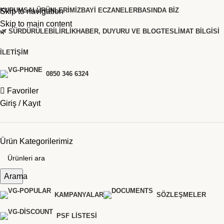
KURUMSAL
ÜRÜNLERIMIZ
BAYI ECZANELER
BASINDA BIZ
Skip to navigation
Skip to main content
🌿 SÜRDÜRÜLEBILIRLIK
HABER, DUYURU VE BLOG
TESLIMAT BILGISI
İLETIŞIM
0850 346 6324
Favoriler
Giriş / Kayıt
Ürün Kategorilerimiz
Arama
KAMPANYALAR
SÖZLEŞMELER
PSF LISTESI