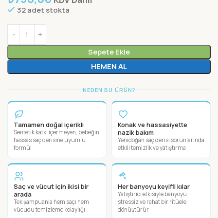
32 adet stokta
Sepete Ekle
HEMEN AL
NEDEN BU ÜRÜN?
Tamamen doğal içerikli
Konak ve hassasiyette
nazik bakım
Sentetik katkı içermeyen, bebeğin
hassas saç derisine uyumlu
Yenidoğan saç derisi sorunlarında
formül
etkili temizlik ve yatıştırma
Saç ve vücut için ikisi bir
Her banyoyu keyifli kılar
arada
Yatıştırıcı etkisiyle banyoyu
Tek şampuanla hem saçı hem
stressiz ve rahat bir ritüele
vücudu temizleme kolaylığı
dönüştürür