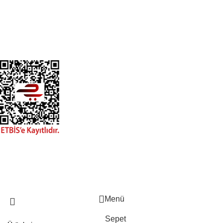
Ecza Depoları
Blog
İletişim
ETBIS Kaydı
Eylül Pharma
© 2026. - Tüm hakkı saklıdır.
ÜYELIK SÖZLEŞMESI
MESAFELI SATIŞ SÖZLEŞMESI
KVKK
BAYI ECZANE SÖZLEŞMESI
Menü
Sepet