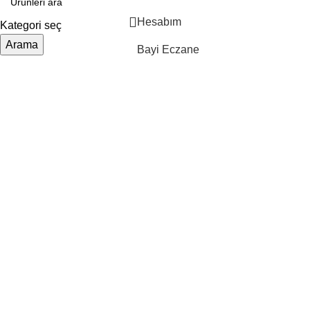
Hesabım
Kategori seç
RI
Arama
Bayi Eczane